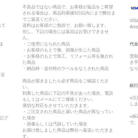
不良品ではない商品で、お客様が返品をご希望
される場合は、商品到着後5日以内にまで弊社ま
でご返送ください。
VISA
れて
送料はお客様のご負担で、お願い致します。
Am
但し、下記の場合には返品はお受けできませ
ん。
ま
・ご使用になられた商品
代
・お客様のもとで傷、損傷が生じた商品
・お客様のもとで加工、リフォーム等を施され
受
た商品
き
・納品時・送付時のラベルをなくされた商品
な
・近
商品が届きましたら必ず商品をご確認くださ
銀
い。
到着した商品に下記の不良があった場合、電話
※
もしくはメールにてご連絡ください。
し
適切な対応をさせていただきます。
・ご注文された商品と届いた商品が異なってい
※
記プ
た場合
で
・損傷もしくは汚損していた場合
お届け致しました商品は弊社へ返送いただきま
す。