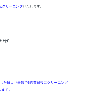
点クリーニング
いたします。
仕上げ
送した日より最短で6営業日後にクリーニング
します。