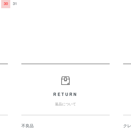
30
31
RETURN
返品について
不良品
ク